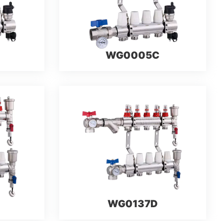
WG0005C
WG0137D