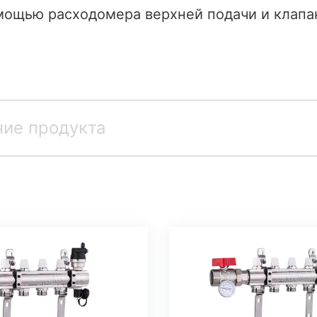
фильтрующий
мощью расходомера верхней подачи и клапа
вой клапан
клапан
ан котла
Смешанный клапан