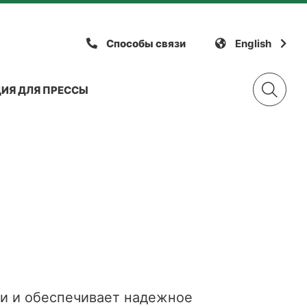
Способы связи
English
ИЯ ДЛЯ ПРЕССЫ
редукционный
термостатический
клапан
клапан
Серия клапанов
Союз
радиатора
Клапан
Н - клапан
предохранительный
ли и обеспечивает надежное