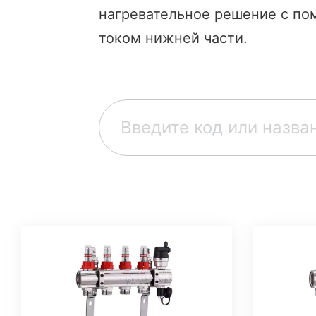
Гуанчжоуском конференц -
нагревательное решение с по
выставочном центре в Гуанчжоу,
Шаро
провинция Гуандун.
током нижней части.
Клап